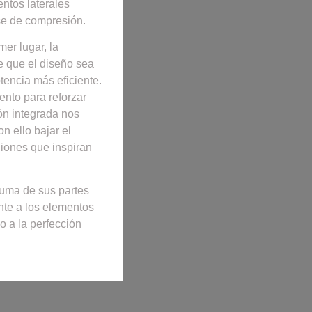
ntos laterales
se de compresión.
mer lugar, la
e que el diseño sea
tencia más eficiente.
nto para reforzar
ón integrada nos
n ello bajar el
iones que inspiran
suma de sus partes
nte a los elementos
o a la perfección