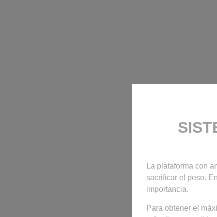
SIST
La plataforma con am
sacrificar el peso. 
importancia.
Para obtener el máxi