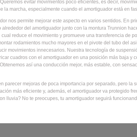
 Queremos evitar movimientos poco eficientes, es decir, movimie
 de la marcha, especialmente cuando el amortiguador está en fa
ador nos permite mejorar este aspecto en varios sentidos. En pri
o alrededor del amortiguador junto con la montura Trunnion hac
 cual reduce el movimiento y promueve una transferencia de po
tar rodamientos mucho mayores en el pivote del tubo del asie
ucir movimientos innecesarios. Nuestra tecnología de suspensi
icar cuadros con el amortiguador en una posición más baja y co
 Obtenemos así una conducción mejor, más estable, con sensac
n parecer mejoras de poca importancia por separado, pero la 
ción más eficiente y, además, el amortiguador va protegido fre
on lluvia? No te preocupes, tu amortiguador seguirá funcionand