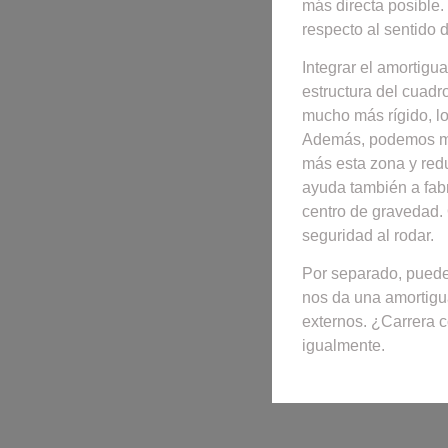
más directa posible.
respecto al sentido
Integrar el amortigu
estructura del cuadr
mucho más rígido, lo
Además, podemos mon
más esta zona y red
ayuda también a fabr
centro de gravedad.
seguridad al rodar.
Por separado, puede
nos da una amortigua
externos. ¿Carrera c
igualmente.