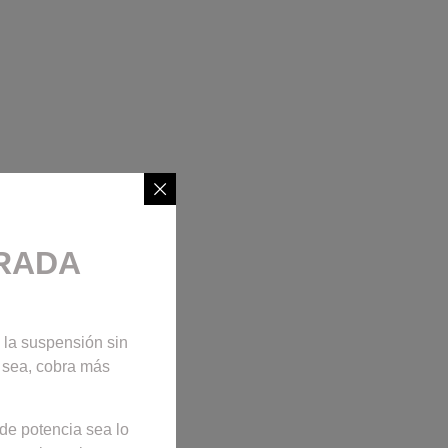
GRADA
 la suspensión sin
e sea, cobra más
de potencia sea lo