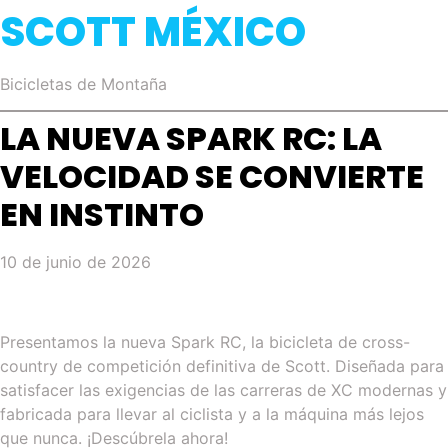
SCOTT MÉXICO
Bicicletas de Montaña
LA NUEVA SPARK RC: LA
VELOCIDAD SE CONVIERTE
EN INSTINTO
10 de junio de 2026
Presentamos la nueva Spark RC, la bicicleta de cross-
country de competición definitiva de Scott. Diseñada para
satisfacer las exigencias de las carreras de XC modernas y
fabricada para llevar al ciclista y a la máquina más lejos
que nunca. ¡Descúbrela ahora!