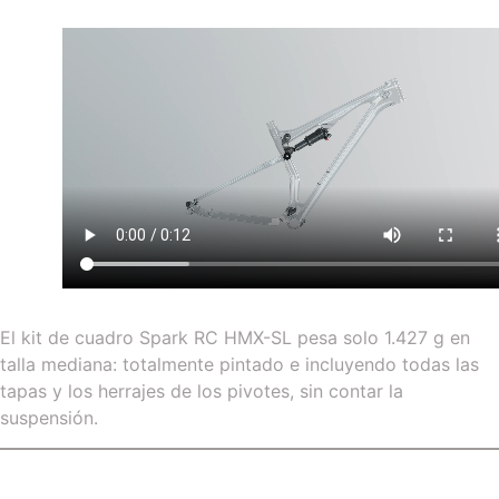
El kit de cuadro Spark RC HMX-SL pesa solo 1.427 g en
talla mediana: totalmente pintado e incluyendo todas las
tapas y los herrajes de los pivotes, sin contar la
suspensión.