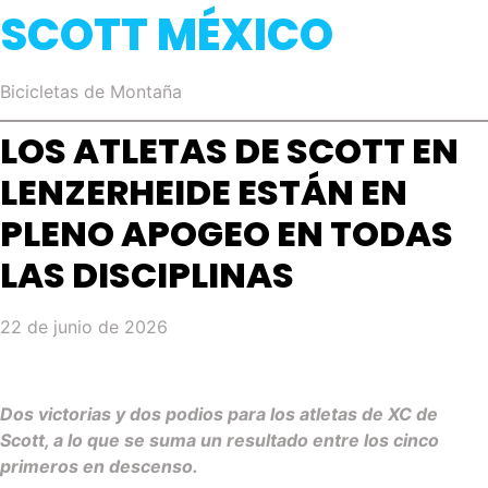
SCOTT MÉXICO
Bicicletas de Montaña
LOS ATLETAS DE SCOTT EN
LENZERHEIDE ESTÁN EN
PLENO APOGEO EN TODAS
LAS DISCIPLINAS
22 de junio de 2026
Dos victorias y dos podios para los atletas de XC de
Scott, a lo que se suma un resultado entre los cinco
primeros en descenso.