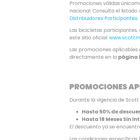
Promociones válidas únicamen
nacional. Consulta el listado
Distribuidores Participantes
.
Las bicicletas participantes
este sitio oficial:
www.scottm
Las promociones aplicables 
directamente en la
página 
PROMOCIONES AP
Durante la vigencia de Scot
Hasta 50% de descue
Hasta 18 Meses Sin In
El descuento ya se encuentr
Las condiciones específicas