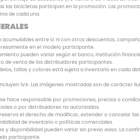
s las bicicletas participan en la promoción. Las promoc
gina de cada una.
NERALES
 acumulables entre sí ni con otros descuentos, campañ
xpresamente en el modelo participante.
amiento pueden variar según el banco, institución financ
o de venta de los distribuidores participantes.
elos, tallas y colores está sujeta a inventario en cada dis
incluyen IVA. Las imágenes mostradas son de carácter ilus
 se hace responsable por promociones, precios o condicio
ciales o por distribuidores no autorizados.
reserva el derecho de modificar, extender o cancelar la
ibilidad de inventario o políticas comerciales.
 y disponibilidad pueden variar sin previo aviso. La confir
do participante.