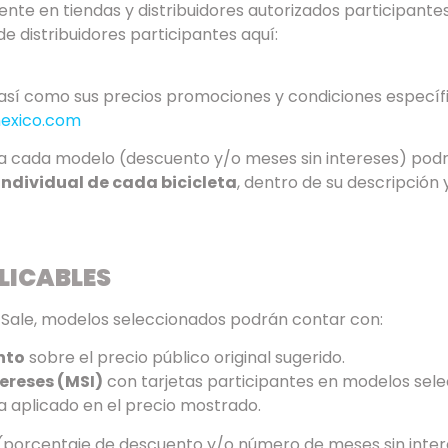
te en tiendas y distribuidores autorizados participantes 
 de distribuidores participantes aquí:
, así como sus precios promociones y condiciones específ
exico.com
a cada modelo (descuento y/o meses sin intereses) podrá
individual de cada bicicleta
, dentro de su descripción 
LICABLES
t Sale, modelos seleccionados podrán contar con:
nto
sobre el precio público original sugerido.
tereses (MSI)
con tarjetas participantes en modelos sele
a aplicado en el precio mostrado.
 (porcentaje de descuento y/o número de meses sin inter