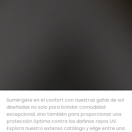
Sumérgete en el confort con nuestras gafas de sol
diseñadas no solo para brindar comodidad
excepcional, sino también para proporcionar una
protección óptima contra los dañinos rayos UV.
Explora nuestro extenso catálogo y elige entre una