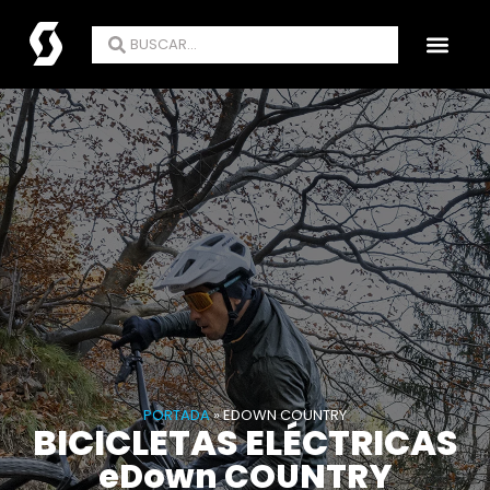
ENCUENTRA TU TIE
PORTADA
»
EDOWN COUNTRY
BICICLETAS ELÉCTRICAS
eDown COUNTRY