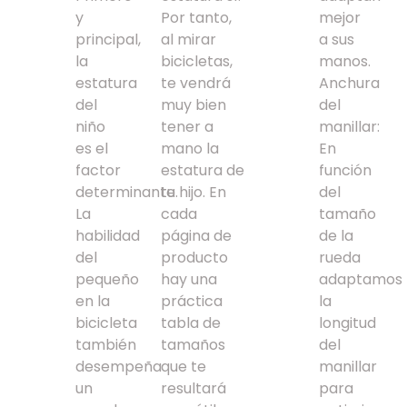
y
Por tanto,
mejor
principal,
al mirar
a sus
la
bicicletas,
manos.
estatura
te vendrá
Anchura
del
muy bien
del
niño
tener a
manillar:
es el
mano la
En
factor
estatura de
función
determinante.
tu hijo. En
del
La
cada
tamaño
habilidad
página de
de la
del
producto
rueda
pequeño
hay una
adaptamos
en la
práctica
la
bicicleta
tabla de
longitud
también
tamaños
del
desempeña
que te
manillar
un
resultará
para