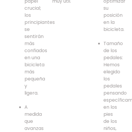
papel
muy útil.
optimizar
crucial;
su
los
posición
principiantes
en la
se
bicicleta.
sentirán
más
Tamaño
confiados
de los
en una
pedales:
bicicleta
Hemos
más
elegido
pequeña
los
y
pedales
ligera.
pensando
específica
A
en los
medida
pies
que
de los
avanzas
niños,