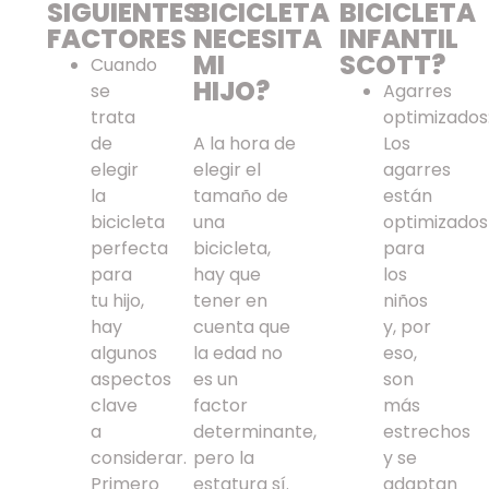
SIGUIENTES
BICICLETA
BICICLETA
FACTORES
NECESITA
INFANTIL
MI
SCOTT?
Cuando
HIJO?
se
Agarres
trata
optimizados
de
A la hora de
Los
elegir
elegir el
agarres
la
tamaño de
están
bicicleta
una
optimizados
perfecta
bicicleta,
para
para
hay que
los
tu hijo,
tener en
niños
hay
cuenta que
y, por
algunos
la edad no
eso,
aspectos
es un
son
clave
factor
más
a
determinante,
estrechos
considerar.
pero la
y se
Primero
estatura sí.
adaptan