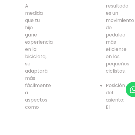
A
resultado
medida
es un
que tu
movimiento
hijo
de
gane
pedaleo
experiencia
más
en la
eficiente
bicicleta,
en los
se
pequeños
adaptará
ciclistas.
más
fácilmente
Posición
a
del
aspectos
asiento:
como
El
el
asiento
cambio
de
de
nuestras