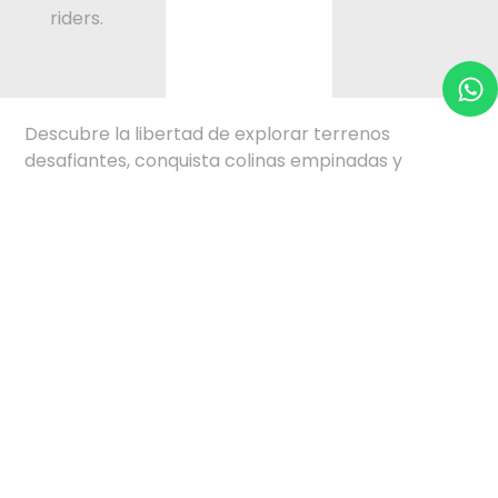
riders.
Descubre la libertad de explorar terrenos
desafiantes, conquista colinas empinadas y
sumérgete en la naturaleza en su estado más
puro. El trail no solo es un deporte, es una invitación
a superar tus límites y experimentar la verdadera
esencia del ciclismo.