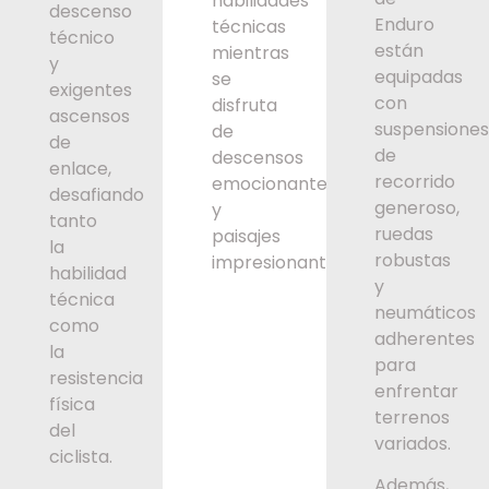
habilidades
descenso
Enduro
técnicas
técnico
están
mientras
y
equipadas
se
exigentes
con
disfruta
ascensos
suspensione
de
de
de
descensos
enlace,
recorrido
emocionantes
desafiando
generoso,
y
tanto
ruedas
paisajes
la
robustas
impresionantes.
habilidad
y
técnica
neumáticos
como
adherentes
la
para
resistencia
enfrentar
física
terrenos
del
variados.
ciclista.
Además,