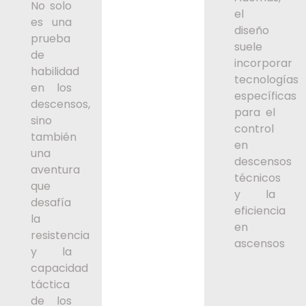
No solo
el
es una
diseño
prueba
suele
de
incorporar
habilidad
tecnologías
en los
específicas
descensos,
para el
sino
control
también
en
una
descensos
aventura
técnicos
que
y la
desafía
eficiencia
la
en
resistencia
ascensos
y la
capacidad
táctica
de los