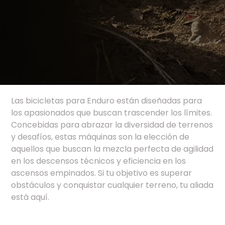
Las bicicletas para Enduro están diseñadas para
los apasionados que buscan trascender los límites.
Concebidas para abrazar la diversidad de terrenos
y desafíos, estas máquinas son la elección de
aquellos que buscan la mezcla perfecta de agilidad
en los descensos técnicos y eficiencia en los
ascensos empinados. Si tu objetivo es superar
obstáculos y conquistar cualquier terreno, tu aliada
está aquí.