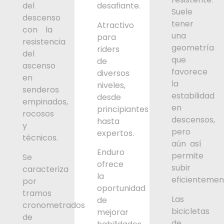
del
desafiante.
Suele
descenso
tener
Atractivo
con la
una
para
resistencia
geometría
riders
del
que
de
ascenso
favorece
diversos
en
la
niveles,
senderos
estabilidad
desde
empinados,
en
principiantes
rocosos
descensos,
hasta
y
pero
expertos.
técnicos.
aún así
Enduro
permite
Se
ofrece
subir
caracteriza
la
eficientemen
por
oportunidad
tramos
Las
de
cronometrados
bicicletas
mejorar
de
de