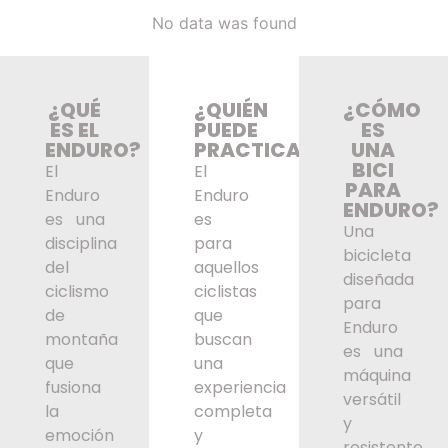
No data was found
¿QUÉ
¿QUIÉN
¿CÓMO
ES EL
PUEDE
ES
ENDURO?
PRACTICARLO?
UNA
BICI
El
El
PARA
Enduro
Enduro
ENDURO?
es una
es
Una
disciplina
para
bicicleta
del
aquellos
diseñada
ciclismo
ciclistas
para
de
que
Enduro
montaña
buscan
es una
que
una
máquina
fusiona
experiencia
versátil
la
completa
y
emoción
y
resistente.