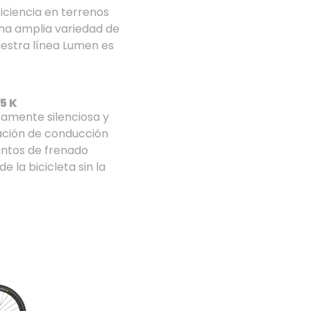
ficiencia en terrenos
 una amplia variedad de
estra línea Lumen es
5 K
tamente silenciosa y
ación de conducción
untos de frenado
e la bicicleta sin la