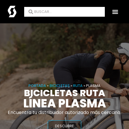
RODAR NOS UNE
ENCUENTRA TU TIE
PORTADA
»
BICICLETAS
»
RUTA
»
PLASMA
BICICLETAS RUTA
LÍNEA PLASMA
Encuentra tu distribuidor autorizado más cercano.
DESCUBRE