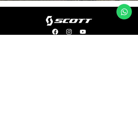
PRODUCTOS
SOPORTE
MONTAÑA
ENCUENTRA TU TIENDA
RUTA
GUÍA DE COMPRA
GRAVEL
GARANTÍAS
EBIKES
AVISO DE PRIVACIDAD
APPAREL
EQUIPAMIENTO
NOSOTROS
NEWSLETTER
HISTORIA
TECNOLOGÍA
DISTRIBUCIÓN
COMUNIDAD
TODOS LOS DERECHOS RESERVADOS ©2024 ELITE