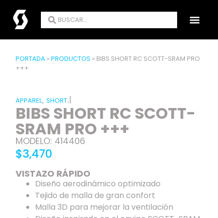
RODAR NOS UNE
ENCUENTRA TU TIE
PORTADA
»
PRODUCTOS
»
BIBS SHORT RC SCOTT-SRAM PRO
+++
|
,
.
APPAREL
SHORT
BIBS SHORT RC SCOTT-
SRAM PRO +++
MODELO: 414406
$3,470
VISTAZO RÁPIDO
Diseño aerodinámico optimizado
Tejido de malla de gran confort
Malla 3D para mejorar la ventilación