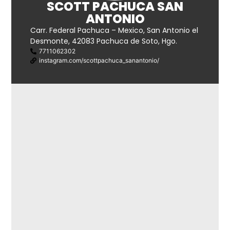
SCOTT PACHUCA SAN
ANTONIO
Carr. Federal Pachuca – Mexico, San Antonio el
Desmonte, 42083 Pachuca de Soto, Hgo.
7711062302
instagram.com/scottpachuca_sanantonio/