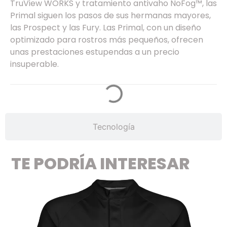
TruView WORKS y tratamiento antivaho NoFog™, las
Primal siguen los pasos de sus hermanas mayores,
las Prospect y las Fury. Las Primal, con un diseño
optimizado para rostros más pequeños, ofrecen
unas prestaciones estupendas a un precio
insuperable.
Tecnología
TE PODRÍA INTERESAR