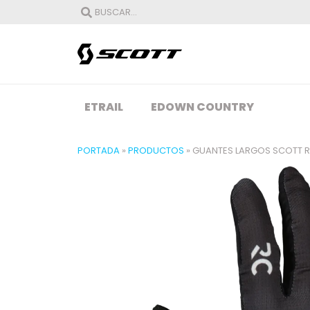
ETRAIL
EDOWN COUNTRY
PORTADA
»
PRODUCTOS
»
GUANTES LARGOS SCOTT R