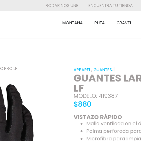
RODAR NOS UNE
ENCUENTRA TU TIENDA
MONTAÑA
RUTA
GRAVEL
C PRO LF
|
,
.
APPAREL
GUANTES
GUANTES LAR
LF
MODELO: 419387
$880
VISTAZO RÁPIDO
Malla ventilada en el 
Palma perforada para 
Microfibra para limpia