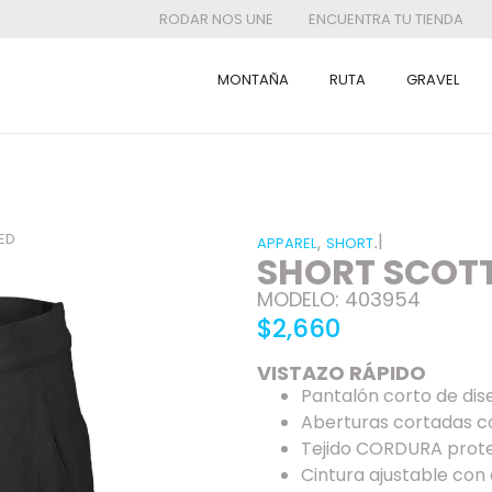
RODAR NOS UNE
ENCUENTRA TU TIENDA
MONTAÑA
RUTA
GRAVEL
ED
|
,
.
APPAREL
SHORT
SHORT SCOT
MODELO: 403954
$2,660
VISTAZO RÁPIDO
Pantalón corto de dise
Aberturas cortadas con
Tejido CORDURA prote
Cintura ajustable con