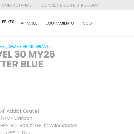
CONTÁCTANOS
CONVIÉRTETE EN DISTRIBUIDOR
EBIKES
APPAREL
EQUIPAMIENTO
SCOTT
|
,
.
.
VEL
GRAVEL-RIDE
GRAVEL
EL 30 MY26
TER BLUE
F Addict Gravel
vel HMF Carbon
GRX RD-RX822 GS, 12 velocidades
os RP2.0 Disc