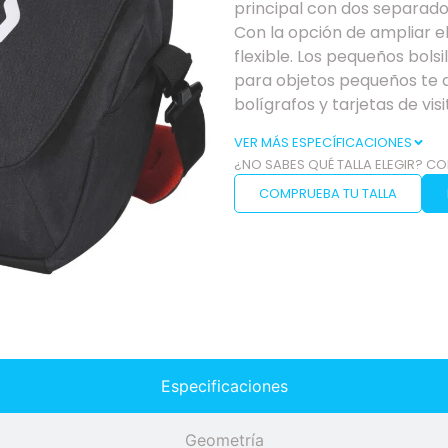
principal con dos separado
Con la opción de ampliar el
flexible. Los pequeños bolsi
para objetos pequeños te a
bolígrafos y tarjetas de visi
VER MÁS ESPECÍFICACIONES
¿NO SABES QUÉ TALLA ELEGIR? CO
COMPRUEBA TU TALLA
Especificaciones
Geometría