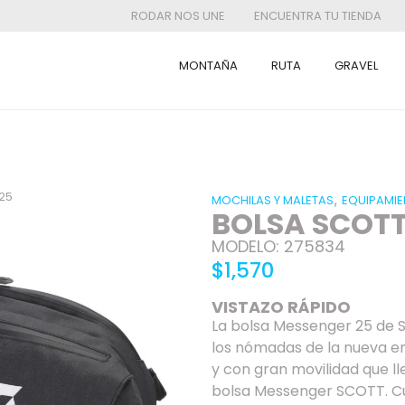
RODAR NOS UNE
ENCUENTRA TU TIENDA
MONTAÑA
RUTA
GRAVEL
25
,
MOCHILAS Y MALETAS
EQUIPAMI
BOLSA SCOTT
MODELO: 275834
$1,570
VISTAZO RÁPIDO
La bolsa Messenger 25 de 
los nómadas de la nueva er
y con gran movilidad que ll
bolsa Messenger SCOTT. C