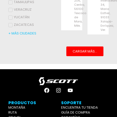
206,
Interoceán
TAMAULIPAS
Centro,
34,
56100
Maria
VERACRUZ
Texcoco
Esther,
YUCATÁN
de
91033
Mora,
Xalapa-
ZACATECAS
Méx.
Enríquez,
Ver.
+ MÁS CIUDADES
CARGAR MÁS...
PRODUCTOS
SOPORTE
MONTAÑA
ENCUENTRA TU TIENDA
RUTA
GUÍA DE COMPRA