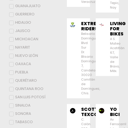
Veracruz
Tepic,
GUANAJUATO
Nay
GUERRERO
HIDALGO
EXTREME
LIVING
RIDERS
FOR
JALISCO
BIKES
Belisario
Domínguez,
MICHOACAN
A S.
Blvd.
Mateo
NAYARIT
Sur
Acatitlán
Dr.
67,
NUEVO LEÓN
Blisario
Valle
Domínguez
de
OAXACA
7,
Bravo,
Candelaria,
Méx.
PUEBLA
30020
Comitán
QUERÉTARO
de
QUINTANA ROO
Domínguez,
Chis.
SAN LUIS POTOSÍ
SINALOA
SCOTT
YO
SONORA
TEXCOCO
BICI
C.
Av
TABASCO
Colón
Ferrocarril