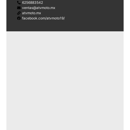
6256883542
ventas@atvmoto.mx
atvmoto.mx
facebook.com/atvmoto19/